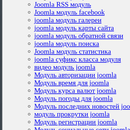
Joomla RSS модуль
Joomla модуль facebook
joomla модуль галереи
joomla модуль карты сайта
joomla модуль обратной связи
joomla модуль поиска
Joomla модуль статистика
joomla суфикс класса модуля
видео модуль joomla
Модуль авторизации joomla
Модуль время для joomla
Модуль курса валют joomla
Модуль погоды для joomla
Модуль последних новостей joo
модуль прокрутки joomla
Модуль регистрации joomla
Модуль социальные сети jooml