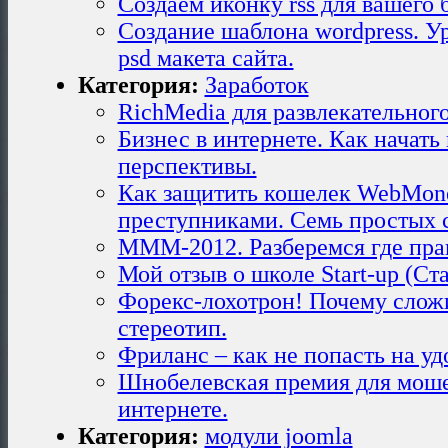
Создаем иконку rss для вашего 
Создание шаблона wordpress. У
psd макета сайта.
Категория:
Заработок
RichMedia для развлекательного
Бизнес в интернете. Как начать
перспективы.
Как защитить кошелек WebMone
преступниками. Семь простых с
МММ-2012. Разберемся где пра
Мой отзыв о школе Start-up (Ст
Форекс-лохотрон! Почему слож
стереотип.
Фриланс – как не попасть на у
Шнобелевская премия для мош
интернете.
Категория:
модули joomla